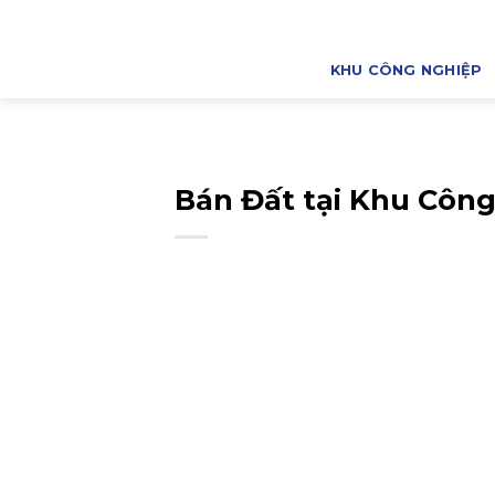
Bỏ
qua
nội
KHU CÔNG NGHIỆP
dung
Bán Đất tại Khu Công