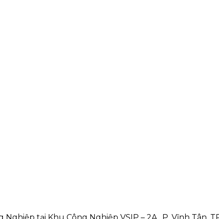
Nghiệp tại Khu Công Nghiệp VSIP – 2A , P. Vĩnh Tân, T