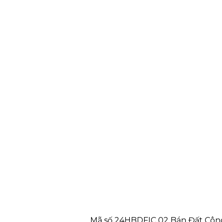
Mã số 24HBDFIC 02 Bán Đất Công 