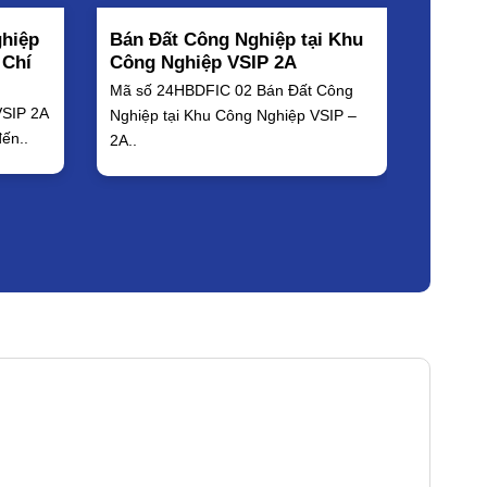
ghiệp
Bán Đất Công Nghiệp tại Khu
Bán Đ
 Chí
Công Nghiệp VSIP 2A
Công 
Mã số 24HBDFIC 02 Bán Đất Công
Chúng t
VSIP 2A
Nghiệp tại Khu Công Nghiệp VSIP –
hàng vi
đến..
2A..