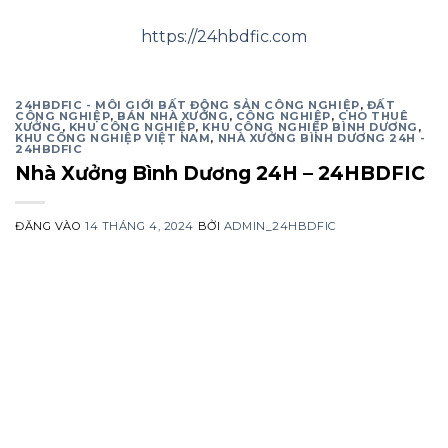
https://24hbdfic.com
24HBDFIC - MÔI GIỚI BẤT ĐỘNG SẢN CÔNG NGHIỆP
,
ĐẤT
CÔNG NGHIỆP
,
BÁN NHÀ XƯỞNG
,
CÔNG NGHIỆP
,
CHO THUÊ
XƯỞNG
,
KHU CÔNG NGHIỆP
,
KHU CÔNG NGHIỆP BÌNH DƯƠNG
,
KHU CÔNG NGHIỆP VIỆT NAM
,
NHÀ XƯỞNG BÌNH DƯƠNG 24H -
24HBDFIC
Nhà Xưởng Bình Dương 24H – 24HBDFIC
ĐĂNG VÀO
14 THÁNG 4, 2024
BỞI
ADMIN_24HBDFIC