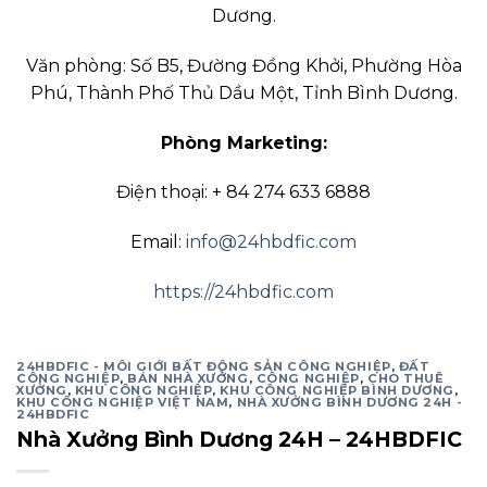
Dương.
Văn phòng: Số B5, Đường Đồng Khởi, Phường Hòa
Phú, Thành Phố Thủ Dầu Một, Tỉnh Bình Dương.
Phòng Marketing:
Điện thoại: + 84 274 633 6888
Email:
info@24hbdfic.com
https://24hbdfic.com
24HBDFIC - MÔI GIỚI BẤT ĐỘNG SẢN CÔNG NGHIỆP
,
ĐẤT
CÔNG NGHIỆP
,
BÁN NHÀ XƯỞNG
,
CÔNG NGHIỆP
,
CHO THUÊ
XƯỞNG
,
KHU CÔNG NGHIỆP
,
KHU CÔNG NGHIỆP BÌNH DƯƠNG
,
KHU CÔNG NGHIỆP VIỆT NAM
,
NHÀ XƯỞNG BÌNH DƯƠNG 24H -
24HBDFIC
Nhà Xưởng Bình Dương 24H – 24HBDFIC