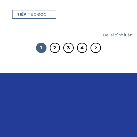
TIẾP TỤC ĐỌC
→
Để lại bình luận
1
2
3
4