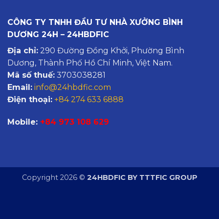
CÔNG TY TNHH ĐẦU TƯ NHÀ XƯỞNG BÌNH
DƯƠNG 24H – 24HBDFIC
Địa chỉ:
290 Đường Đồng Khởi, Phường Bình
Dương, Thành Phố Hồ Chí Minh, Việt Nam.
Mã số thuế:
3703038281
Email:
info@24hbdfic.com
Điện thoại:
+84 274 633 6888
Mobile:
+84 973 108 629
Copyright 2026 ©
24HBDFIC BY TTTFIC GROUP