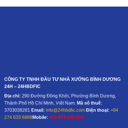
CÔNG TY TNHH ĐẦU TƯ NHÀ XƯỞNG BÌNH DƯƠNG
24H – 24HBDFIC
Địa chỉ:
290 Đường Đồng Khởi, Phường Bình Dương,
Thành Phố Hồ Chí Minh, Việt Nam.
Mã số thuế:
3703038281
Email:
info@24hbdfic.com
Điện thoại:
+84
274 633 6888
Mobile:
+84 973 108 629