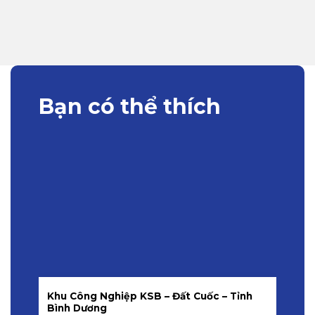
Bạn có thể thích
Khu Công Nghiệp KSB – Đất Cuốc – Tỉnh
K
Bình Dương
K