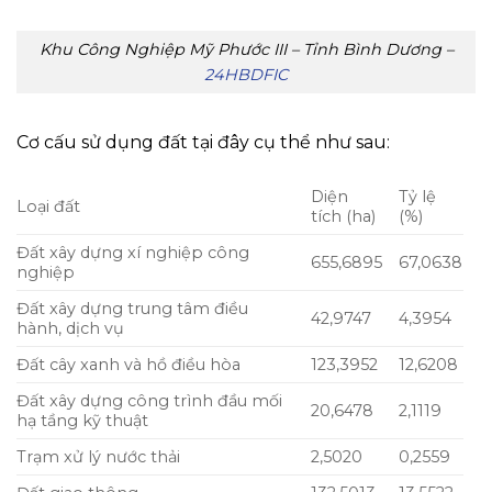
Khu Công Nghiệp Mỹ Phước III – Tỉnh Bình Dương –
24HBDFIC
Cơ cấu sử dụng đất tại đây cụ thể như sau:
Diện
Tỷ lệ
Loại đất
tích (ha)
(%)
Đất xây dựng xí nghiệp công
655,6895
67,0638
nghiệp
Đất xây dựng trung tâm điều
42,9747
4,3954
hành, dịch vụ
Đất cây xanh và hồ điều hòa
123,3952
12,6208
Đất xây dựng công trình đầu mối
20,6478
2,1119
hạ tầng kỹ thuật
Trạm xử lý nước thải
2,5020
0,2559