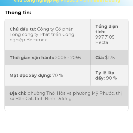
Khu công nghiệp Mỹ Phước 3 – tỉnh Bình Dương
Thông tin:
Tổng diện
Chủ đầu tư:
Công ty Cổ phần
tích:
Tổng công ty Phát triển Công
997.7105
nghiệp Becamex
Hecta
Thời gian vận hành:
2006 - 2056
Giá:
$175
Tỷ lệ lấp
Mật độc xây dựng:
70 %
đầy:
90 %
Địa chỉ:
phường Thới Hòa và phường Mỹ Phước, thị
xã Bến Cát, tỉnh Bình Dương