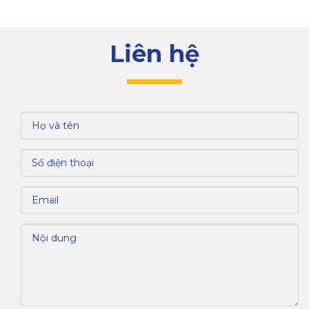
Hệ thống xử lý nước thải
Hệ thống thông tin liên lạc
Liên hệ
Hệ thống phòng cháy chữa cháy
Trung tâm hỗ trợ và tư vấn lao động
Các dịch vụ khác
IV. Các ngành nghề thu hút đầu tư tại khu
công nghiệp Mỹ Phước III
V. Các chi phí đầu tư tại khu công nghiệp Mỹ
Phước III
VI. Nguồn lao động và chi phí nhân công
VII. Giá trị kinh tế của khu công nghiệp Mỹ
Phước III
Các doanh nghiệp lớn đầu tư tại KCN
Tình hình thu hút vốn đầu tư của KCN