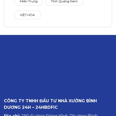
Miền Trung
Tỉnh Quảng Nam
VIỆT HÒA
CÔNG TY TNHH ĐẦU TƯ NHÀ XƯỞNG BÌNH
DƯƠNG 24H – 24HBDFIC
Địa chỉ:
290 Đường Đồng Khởi, Phường Bình