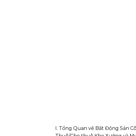
I. Tổng Quan về Bất Động Sản Cô
Thuê/Cho thuê Kho Xưởng và Mua