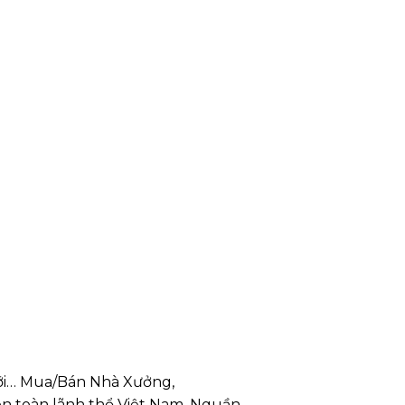
iới… Mua/Bán Nhà Xưởng,
n toàn lãnh thổ Việt Nam. Nguần