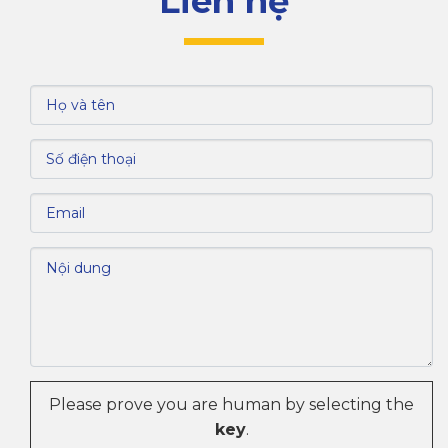
Liên hệ
VII. Nguồn lao động và chi phí nhân công tại
Khu công nghiệp Việt Hương 2
VIII. Giá trị kinh tế của Khu công nghiệp Việt
Hương 2
IX. Tổng kết
Please prove you are human by selecting the
key
.