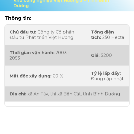
Khu công nghiệp Việt Hương 2 – Tỉnh Bình
Dương
Thông tin:
Chủ đầu tư:
Công ty Cổ phần
Tổng diện
Đầu tư Phát triển Việt Hương
tích:
250 Hecta
Thời gian vận hành:
2003 -
Giá:
$200
2053
Tỷ lệ lấp đầy:
Mật độc xây dựng:
60 %
Đang cập nhật
Địa chỉ:
xã An Tây, thị xã Bến Cát, tỉnh Bình Dương