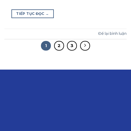
TIẾP TỤC ĐỌC
→
Để lại bình luận
1
2
3