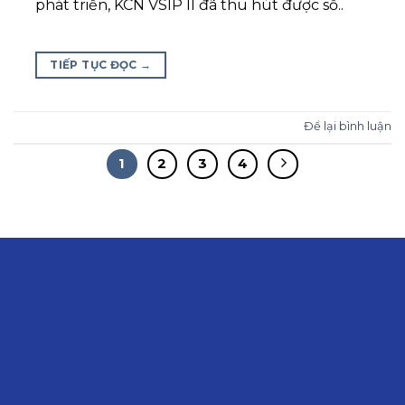
phát triển, KCN VSIP II đã thu hút được số..
TIẾP TỤC ĐỌC
→
Để lại bình luận
1
2
3
4