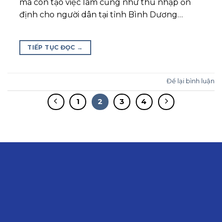
mà còn tạo việc làm cũng như thu nhập ổn
định cho người dân tại tỉnh Bình Dương…
TIẾP TỤC ĐỌC
→
Để lại bình luận
1
2
3
4