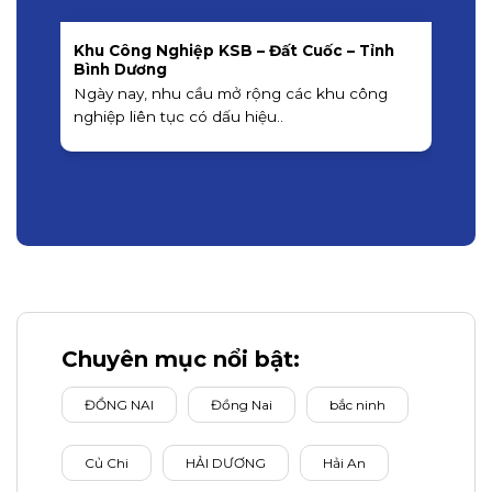
Khu Công Nghiệp KSB – Đất Cuốc – Tỉnh
K
Bình Dương
K
Ngày nay, nhu cầu mở rộng các khu công
á
nghiệp liên tục có dấu hiệu..
Chuyên mục nổi bật:
ĐỒNG NAI
Đồng Nai
bắc ninh
Củ Chi
HẢI DƯƠNG
Hải An