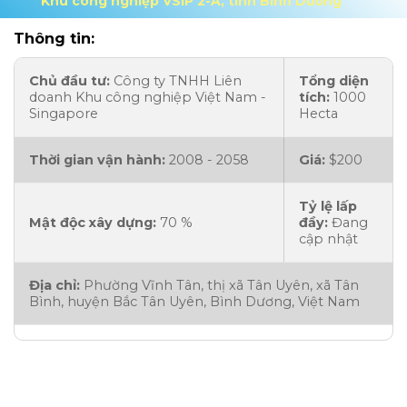
Khu công nghiệp VSIP 2-A, tỉnh Bình Dương
Thông tin:
Chủ đầu tư:
Công ty TNHH Liên
Tổng diện
doanh Khu công nghiệp Việt Nam -
tích:
1000
Singapore
Hecta
Thời gian vận hành:
2008 - 2058
Giá:
$200
Tỷ lệ lấp
Mật độc xây dựng:
70 %
đầy:
Đang
cập nhật
Địa chỉ:
Phường Vĩnh Tân, thị xã Tân Uyên, xã Tân
Bình, huyện Bắc Tân Uyên, Bình Dương, Việt Nam